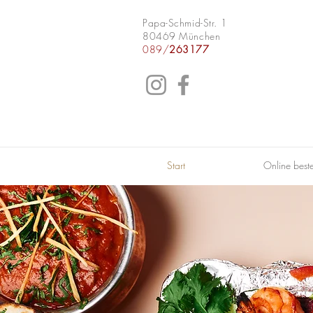
Papa-Schmid-Str. 1
80469 München
089/
263177
Start
Online beste