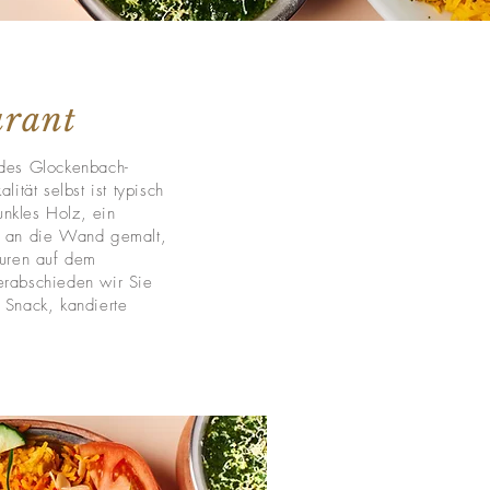
urant
 des Glockenbach-
lität selbst ist typisch
nkles Holz, ein
l an die Wand gemalt,
turen auf dem
erabschieden wir Sie
 Snack, kandierte