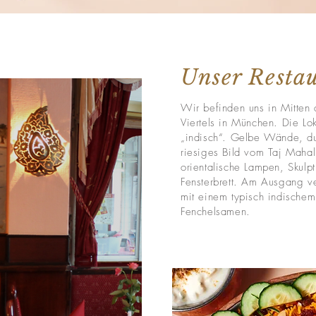
Unser Resta
Wir befinden uns in Mitten
Viertels in München. Die Loka
„indisch“. Gelbe Wände, du
riesiges Bild vom Taj Maha
orientalische Lampen, Skulp
Fensterbrett. Am Ausgang v
mit einem typisch indischem
Fenchelsamen.