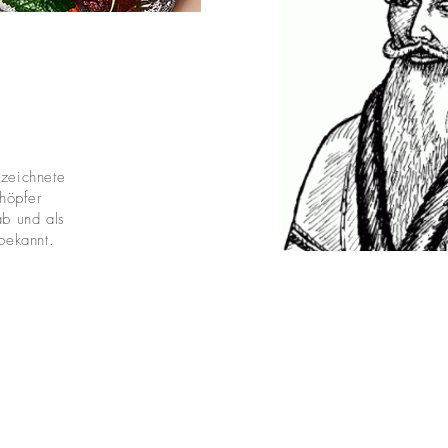
zeichnete
höpfer
ab und als
bekannt.